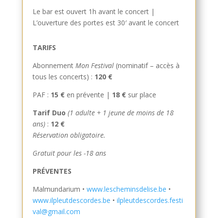
Le bar est ouvert 1h avant le concert |
L’ouverture des portes est 30′ avant le concert
TARIFS
Abonnement
Mon Festival
(nominatif – accès à
tous les concerts) :
120 €
PAF :
15 €
en prévente |
18 €
sur place
Tarif Duo
(1 adulte + 1 jeune de moins de 18
ans)
:
12 €
Réservation obligatoire.
Gratuit pour les -18 ans
PRÉVENTES
Malmundarium •
www.lescheminsdelise.be
•
www.ilpleutdescordes.be
•
ilpleutdescordes.festi
val@gmail.com